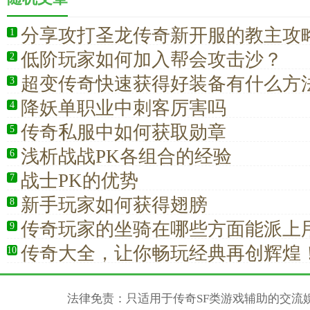
分享攻打圣龙传奇新开服的教主攻
1
低阶玩家如何加入帮会攻击沙？
2
超变传奇快速获得好装备有什么方
3
降妖单职业中刺客厉害吗
4
传奇私服中如何获取勋章
5
浅析战战PK各组合的经验
6
战士PK的优势
7
新手玩家如何获得翅膀
8
传奇玩家的坐骑在哪些方面能派上
9
传奇大全，让你畅玩经典再创辉煌
10
法律免责：只适用于传奇SF类游戏辅助的交流