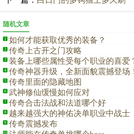
下一篇：
白日门的多钩猫王多久刷一
随机文章
如何才能获取优秀的装备？
1
传奇上古开之门攻略
2
装备上哪些属性受每个职业的喜爱
3
传奇神器升级，全新面貌震撼登场
4
传奇里面的隐藏地图
5
武神修仙缓慢如何应对
6
传奇合击法战和法道哪个好
7
越来越强大的神佑决单职业中战士
8
传奇震撼发布
9
10