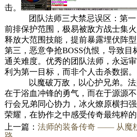
击。
团队法师三大禁忌误区：第一
前排保护范围，极易被敌方战士集火
释放大范围技能，提前暴露埋伏阵型
第三，恶意争抢BOSS仇恨，导致目
通关难度。优秀的团队法师，永远审
利为第一目标，而非个人击杀数据。
以魔破万敌，以心护兄弟。法
在于浴血冲锋的勇气，而在于源源不
行会兄弟同心协力，冰火燎原横扫强
荣耀，在协作之中感受传奇最纯粹的
上一篇：
法师的装备传奇 —— 从
路