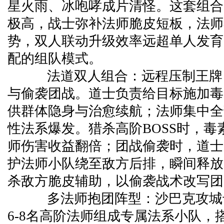
星火雨、冰咆哮成片清怪。这套组合
极高，战士弥补法师脆皮短板，法师
势，双人联动升级效率远超单人发育
配的组队模式。
法道双人组合：远程压制王牌，
与偷袭团战。道士负责给目标施加毒
供群体隐身与治愈续航；法师集中全
性法系爆发。猎杀高阶BOSS时，毒
师伤害收益翻倍；团战偷袭时，道士
护法师小队绕至敌方后排，瞬间释放
杀敌方脆皮辅助，以偷袭战术改写团
多法师抱团阵型：沙巴克攻城
6-8名高阶法师组成专属法系小队，搭