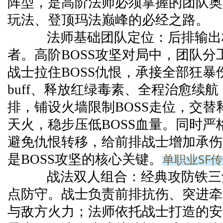
阵型，是高阶法师必须掌握的团队奥
玩法、登顶玛法巅峰的必经之路。
法师基础团队定位：后排输出核
者。高阶BOSS攻坚对局中，团队分
战士拉住BOSS仇恨，承接全部狂暴
buff、释放红绿毒素、全程治愈续
排，铺设火墙限制BOSS走位，交替
天火，稳步压低BOSS血量。同时严
避免仇恨转移，给前排战士增加承伤
单职业SF
是BOSS攻坚的核心关键。
战法双人组合：经典攻防铁三
点防守。战士负责前排抗伤、突进牵
与敌方火力；法师依托战士打造的安