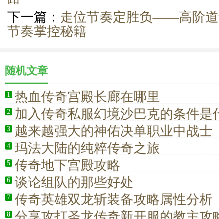
下一篇：
走位节奏定胜负——高阶道
节奏掌控秘籍
随机文章
热血传奇宫殿长廊在哪里
1
加入传奇私服幻境沙巴克的条件是
2
越来越强大的神佑决单职业中战士
3
玛法大陆的纯粹传奇之旅
4
传奇地下宫殿攻略
5
谈论组队的那些好处
6
传奇英雄双龙斩装备攻略属性分析
7
分享攻打圣龙传奇新开服的教主攻
8