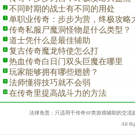
不同时期的战士有不同的用处
2
单职业传奇：步步为营，终极攻略
3
传奇私服尸魔洞怪物是什么类型？
4
道士凭什么是最佳辅助
5
复古传奇魔龙特使怎么打
6
热血传奇白日门双头巨魔在哪里
7
玩家能够拥有哪些翅膀？
8
法师懂得技巧就不会弱
9
在传奇里提高战斗力的方法
10
法律免责：只适用于传奇SF类游戏辅助的交流
All R