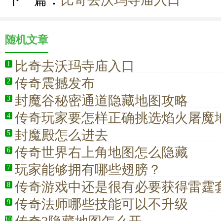
下一篇：
比奇去沃玛寺庙入口
随机文章
比奇去沃玛寺庙入口
1
传奇震撼发布
2
封魔谷秘密通道隐藏地图攻略
3
传奇玩家要怎样正确挑选焰火屠魔
4
封魔殿怎么进去
5
传奇世界右上角地图怎么隐藏
6
玩家能够拥有哪些翅膀？
7
传奇游戏中还是很有必要获得雷霆
8
传奇法师哪些技能可以不升级
9
10