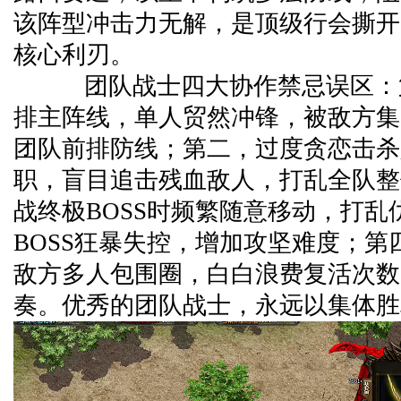
该阵型冲击力无解，是顶级行会撕开
核心利刃。
团队战士四大协作禁忌误区：
排主阵线，单人贸然冲锋，被敌方集
团队前排防线；第二，过度贪恋击杀
职，盲目追击残血敌人，打乱全队整
战终极BOSS时频繁随意移动，打乱
BOSS狂暴失控，增加攻坚难度；第
敌方多人包围圈，白白浪费复活次数
奏。优秀的团队战士，永远以集体胜