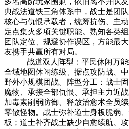
多名高阶玩家围剿，依旧离不开队友
典战法道铁三角体系中，战士是团队
核心与仇恨承载者，统筹抗伤、主动
定点集火多项关键职能。熟知各类组
团队定位、规避协作误区，方能最大
友携手共赢所有对局。
战道双人阵型：平民休闲万能
全域地图休闲练级、据点攻防战、中小
野外小规模团战。阵型分工：战士固
魔物、承接全部仇恨、承担主力近战
加毒素削弱防御、释放治愈术全员续
零散怪物。战士弥补道士身板脆弱、
板；道士补齐战士缺少自愈续航、攻