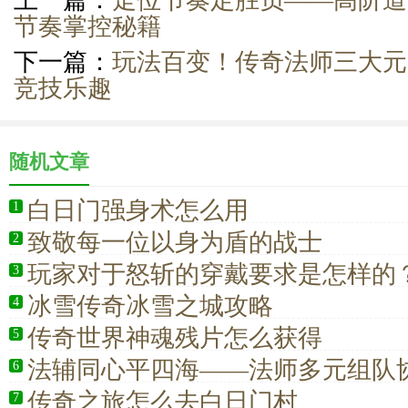
上一篇：
走位节奏定胜负——高阶道
节奏掌控秘籍
下一篇：
玩法百变！传奇法师三大元
竞技乐趣
随机文章
白日门强身术怎么用
1
致敬每一位以身为盾的战士
2
玩家对于怒斩的穿戴要求是怎样的
3
冰雪传奇冰雪之城攻略
4
传奇世界神魂残片怎么获得
5
法辅同心平四海——法师多元组队
6
传奇之旅怎么去白日门村
7