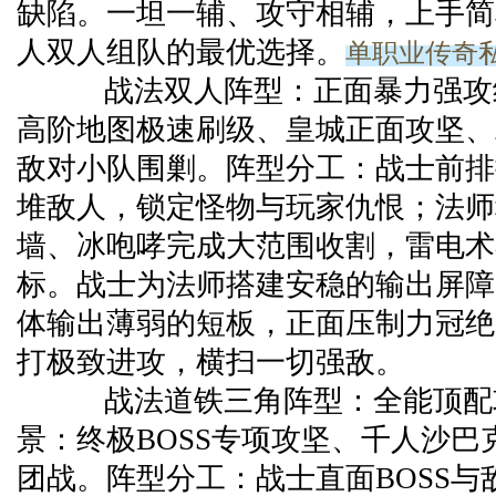
缺陷。一坦一辅、攻守相辅，上手简
单职业传奇
人双人组队的最优选择。
战法双人阵型：正面暴力强攻
高阶地图极速刷级、皇城正面攻坚、
敌对小队围剿。阵型分工：战士前排
堆敌人，锁定怪物与玩家仇恨；法师
墙、冰咆哮完成大范围收割，雷电术
标。战士为法师搭建安稳的输出屏障
体输出薄弱的短板，正面压制力冠绝
打极致进攻，横扫一切强敌。
战法道铁三角阵型：全能顶配
景：终极BOSS专项攻坚、千人沙巴
团战。阵型分工：战士直面BOSS与