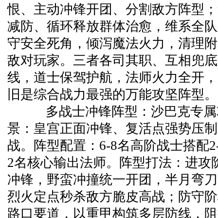
恨、主动冲锋开团、分割敌方阵型；
减防、循环释放群体治愈，维系全队
守安全死角，倾泻魔法火力，清理附
敌对玩家。三者各司其职、互相兜底
线，道士保驾护航，法师火力全开，
旧是综合战力最强的万能攻坚阵型。
多战士冲锋阵型：沙巴克专属
景：皇宫正面冲锋、复活点强势压制
战。阵型配置：6-8名高阶战士搭配2-
2名核心输出法师。阵型打法：进攻
冲锋，野蛮冲撞统一开团，半月弯刀
烈火定点秒杀敌方脆皮高战；防守阶
路口要道，以重甲构筑多层防线，阻